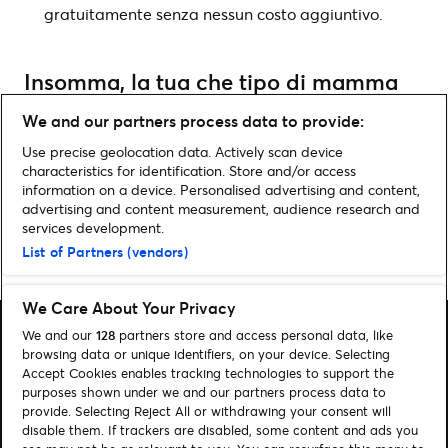
gratuitamente senza nessun costo aggiuntivo.
Insomma, la tua che tipo di mamma
è? Acquista su Ticketmaster.it i
We and our partners process data to provide:
biglietti ufficiali per l’evento più adatto
Use precise geolocation data. Actively scan device
a lei!
characteristics for identification. Store and/or access
information on a device. Personalised advertising and content,
advertising and content measurement, audience research and
services development.
List of Partners (vendors)
Pagina iniziale
»
Idee regalo per la Festa della Mamma
We Care About Your Privacy
We and our
128
partners store and access personal data, like
browsing data or unique identifiers, on your device. Selecting
Accept Cookies enables tracking technologies to support the
purposes shown under we and our partners process data to
Cerca
provide. Selecting Reject All or withdrawing your consent will
disable them. If trackers are disabled, some content and ads you
Gestione dei cookies