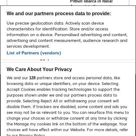
Pitbull sbarca in Italia!
Annunciato il concerto a
Milano nel 2026
We and our partners process data to provide:
Use precise geolocation data. Actively scan device
Cerchi il regalo perfetto per
characteristics for identification. Store and/or access
San Valentino? Scopri la
information on a device. Personalised advertising and content,
promo 2×1 sui migliori
advertising and content measurement, audience research and
spettacoli!
services development.
List of Partners (vendors)
Leggi più Ticketmaster News
We Care About Your Privacy
We and our
partners store and access personal data, like
128
browsing data or unique identifiers, on your device. Selecting
Accept Cookies enables tracking technologies to support the
purposes shown under we and our partners process data to
provide. Selecting Reject All or withdrawing your consent will
Cerca
disable them. If trackers are disabled, some content and ads you
see may not be as relevant to you. You can resurface this menu to
Gestione dei cookies
change your choices or withdraw consent at any time by clicking
the Manage my cookies link on the bottom of the webpage. Your
Informativa Privacy
Contattaci
choices will have effect within our Website. For more details, refer
to our Privacy Policy.