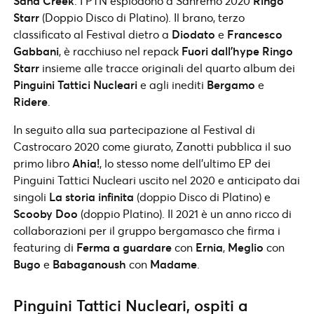
Sand Creek
. I PTN esplodono a Sanremo 2020
Ringo
Starr
(Doppio Disco di Platino). Il brano, terzo
classificato al Festival dietro a
Diodato
e
Francesco
Gabbani
, è racchiuso nel repack
Fuori dall’hype Ringo
Starr
insieme alle tracce originali del quarto album dei
Pinguini Tattici Nucleari
e agli inediti
Bergamo
e
Ridere
.
In seguito alla sua partecipazione al Festival di
Castrocaro 2020 come giurato, Zanotti pubblica il suo
primo libro
Ahia!
, lo stesso nome dell’ultimo EP dei
Pinguini Tattici Nucleari uscito nel 2020 e anticipato dai
singoli
La storia infinita
(doppio Disco di Platino) e
Scooby Doo
(doppio Platino). Il 2021 è un anno ricco di
collaborazioni per il gruppo bergamasco che firma i
featuring di
Ferma a guardare
con
Ernia
,
Meglio
con
Bugo
e
Babaganoush
con
Madame
.
Pinguini Tattici Nucleari, ospiti a