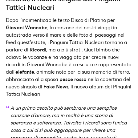
Tattici Nucleari
Dopo l’indimenticabile terzo Disco di Platino per
Giovani Wannabe
, la canzone dei nostri viaggi in
autostrada verso il mare e delle foto di paesaggi nel
feed quest’estate, i Pinguini Tattici Nucleari tornano a
parlare di
Ricordi
, ma a più strati. Quel bimbo che
odiava le vacanze e ha viaggiato per creare nuovi
ricordi in Giovani Wannabe è cresciuto e rappresentato
dall’
elefante
, animale noto per la sua memoria di ferro,
abbracciato alla sposa
pesce rosso
nella copertina del
nuovo singolo di
Fake News
, il nuovo album dei Pinguini
Tattici Nucleari.
A un primo ascolto può sembrare una semplice
canzone d’amore, ma in realtà è una storia di
speranza e sofferenza. Talvolta i ricordi sono l’unica
cosa a cui ci si può aggrappare per vivere una
parvenza di normalità, anche in un rapporto di