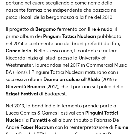
portano nel cuore scegliendola come nome della
nascente formazione indipendente che bazzica nei
piccoli locali della bergamasca alla fine del 2010.
Il progetto di
Bergamo
fermenta con
Il re è nudo
, il
primo album dei
Pinguini Tattici Nucleari
pubblicato
nel 2014 e contenente uno dei brani preferiti dai fan,
Cancelleria
. Nello stesso anno, il cantante e autore
Riccardo inizia gli studi presso la University of
Westminster, laureandosi nel 2017 in Commercial Music
BA (Hons). I Pinguini Tattici Nucleari maturano con i
successivi album
Diamo un calcio all’Aldilà
(2015) e
Gioventù Brucata
(2017), che li portano sul palco dello
Sziget Festival
di Budapest.
Nel 2019, la band indie in fermento prende parte al
Lucca Comics & Games Festival con
Pinguini Tattici
Nucleari a Fumetti
e all’album tributo a Fabrizio De
André
Faber Nostrum
con la reinterpretazione di
Fiume