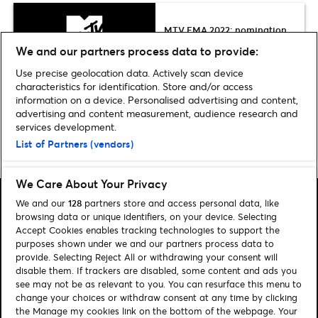
MTV EMA 2022: nomination,
performance e vincitori degli
We and our partners process data to provide:
MTV European Music Awards
Use precise geolocation data. Actively scan device
characteristics for identification. Store and/or access
information on a device. Personalised advertising and content,
advertising and content measurement, audience research and
services development.
Pagina iniziale
»
Musica
»
Pinguini Tattici Nucleari: nuovi concerti del tour
List of Partners (vendors)
Stadi 2023 e nuovo singolo Ricordi
We Care About Your Privacy
We and our
128
partners store and access personal data, like
browsing data or unique identifiers, on your device. Selecting
Accept Cookies enables tracking technologies to support the
purposes shown under we and our partners process data to
Cerca
provide. Selecting Reject All or withdrawing your consent will
disable them. If trackers are disabled, some content and ads you
Gestione dei cookies
see may not be as relevant to you. You can resurface this menu to
change your choices or withdraw consent at any time by clicking
Informativa Privacy
Contattaci
the Manage my cookies link on the bottom of the webpage. Your