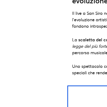
evoluzion
Il live a San Sir
l’evoluzione artist
fondono introspez
La
scaletta del 
legge del più fort
percorso musicale
Uno spettacolo cos
speciali che rend