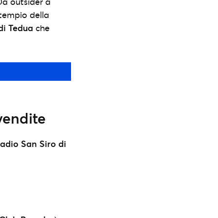
Da outsider a
 tempio della
di Tedua
che
vendite
adio San Siro di