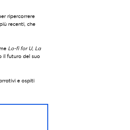
er ripercorrere
 più recenti, che
ome
Lo-fi for U
,
La
 il futuro del suo
rrativi e ospiti