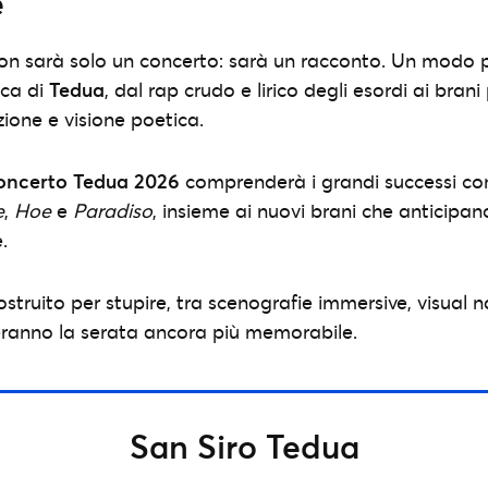
e
o non sarà solo un concerto: sarà un racconto. Un modo p
ica di
Tedua
, dal rap crudo e lirico degli esordi ai brani
ione e visione poetica.
concerto Tedua 2026
comprenderà i grandi successi c
e
,
Hoe
e
Paradiso
, insieme ai nuovi brani che anticipano
.
truito per stupire, tra scenografie immersive, visual na
eranno la serata ancora più memorabile.
San Siro Tedua