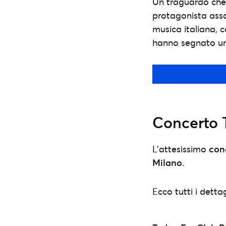
Un traguardo che 
protagonista assol
musica italiana,
hanno segnato un
Concerto T
L’attesissimo
con
Milano
.
Ecco tutti i dettag