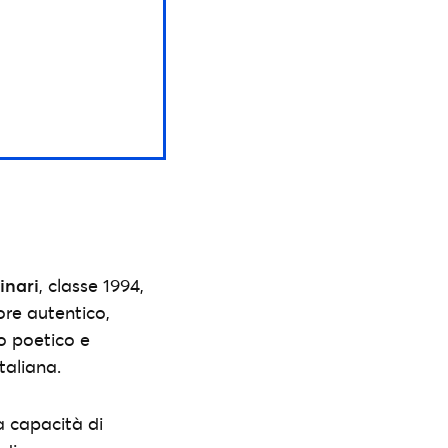
inari
, classe 1994,
tore autentico,
o poetico e
taliana.
la capacità di