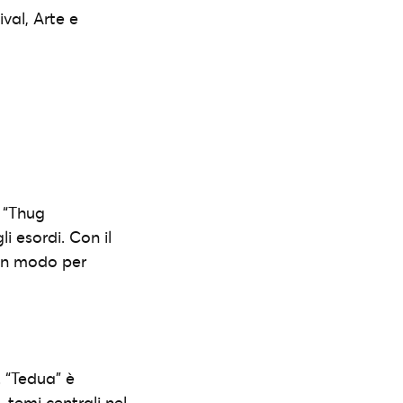
ival, Arte e
 “Thug
i esordi. Con il
 un modo per
. “Tedua” è
, temi centrali nel