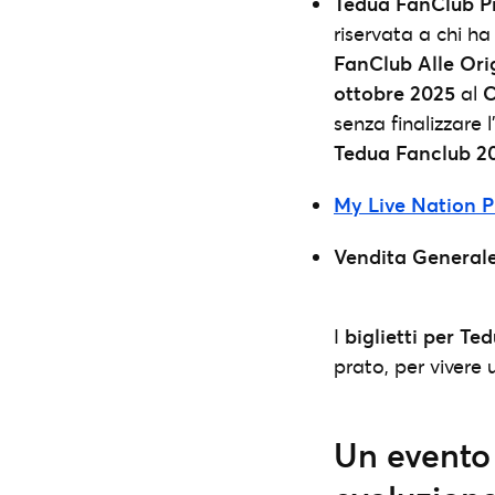
Tedua FanClub Pr
riservata a chi ha
FanClub
Alle Or
ottobre 2025
al
C
senza finalizzare l
Tedua Fanclub 2
My Live Nation P
Vendita Generale
I
biglietti per Te
prato, per vivere
Un evento 