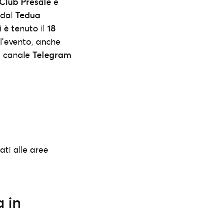
Club Presale
è
 dal
Tedua
i è tenuto il
18
r l’evento, anche
el canale
Telegram
ati alle aree
a in