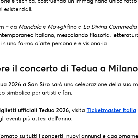
ione e tecnica, costruendo un immaginario unico fatto
i esistenziali.
um – da
Mandala
e
Mowgli
fino a
La Divina Commedia
ontemporaneo italiano, mescolando filosofia, letteratu
in una forma d’arte personale e visionaria.
e il concerto di Tedua a Milano
dua 2026 a San Siro
sarà una celebrazione della sua m
 simbolico per artisti e fan.
iglietti ufficiali Tedua 2026
, visita
Ticketmaster Italia
i eventi più attesi dell’anno.
ornato su tutti i
concerti
, nuovi annunci e aggiornam