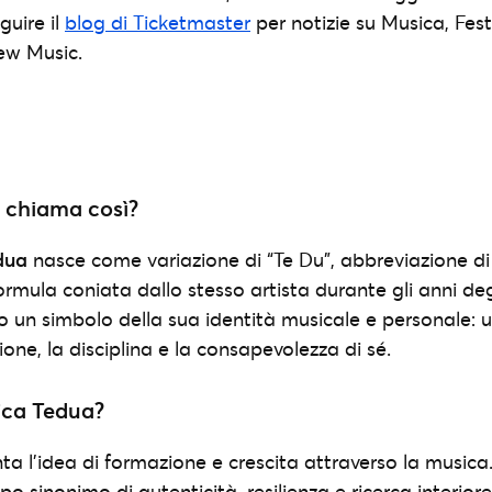
guire il
blog di Ticketmaster
per notizie su Musica, Fest
ew Music.
 chiama così?
dua
nasce come variazione di “Te Du”, abbreviazione di
rmula coniata dallo stesso artista durante gli anni degl
 un simbolo della sua identità musicale e personale:
ione, la disciplina e la consapevolezza di sé.
ica Tedua?
ta l’idea di formazione e crescita attraverso la musica
o sinonimo di autenticità, resilienza e ricerca interiore