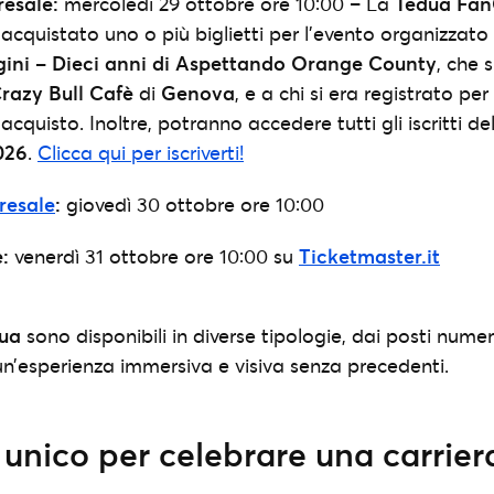
esale:
mercoledì 29 ottobre ore 10:00 – La
Tedua Fan
 acquistato uno o più biglietti per l’evento organizzato
igini – Dieci anni di Aspettando Orange County
, che s
razy Bull Cafè
di
Genova
, e a chi si era registrato pe
’acquisto. Inoltre, potranno accedere tutti gli iscritti d
026
.
Clicca qui per iscriverti!
resale
:
giovedì 30 ottobre ore 10:00
:
venerdì 31 ottobre ore 10:00 su
Ticketmaster.it
dua
sono disponibili in diverse tipologie, dai posti numer
 un’esperienza immersiva e visiva senza precedenti.
unico per celebrare una carrier