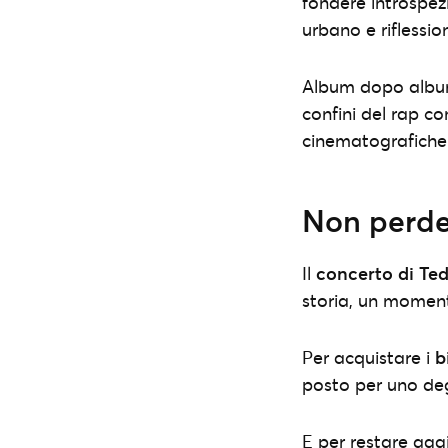
fondere introspez
urbano e riflession
Album dopo alb
confini del rap c
cinematografiche 
Non perder
Il
concerto di Te
storia, un momento
Per acquistare i
b
posto per uno degl
E per restare aggi