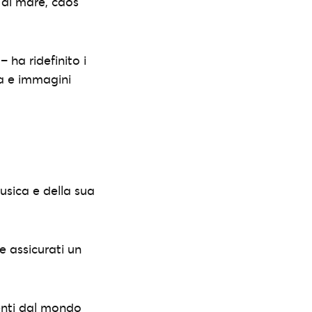
 di mare, caos
– ha ridefinito i
ra e immagini
usica e della sua
e assicurati un
enti dal mondo