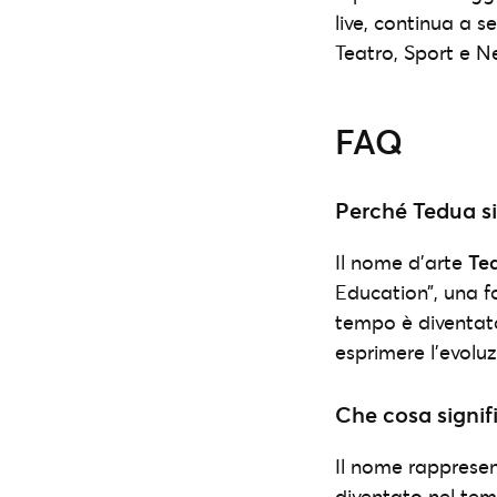
live, continua a se
Teatro, Sport e N
FAQ
Perché Tedua si
Il nome d’arte
Te
Education”, una fo
tempo è diventato
esprimere l’evoluz
Che cosa signif
Il nome rappresen
diventato nel temp