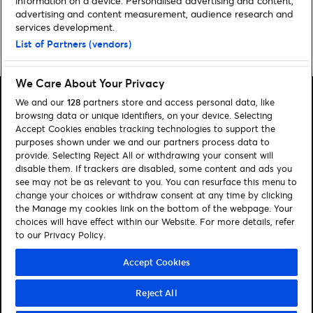
information on a device. Personalised advertising and content,
advertising and content measurement, audience research and
services development.
Pagina iniziale
»
Musica
»
Ticketmaster Awards 2025: si aprono le
List of Partners (vendors)
votazioni! Regolamento, nomination e come votare
We Care About Your Privacy
We and our
128
partners store and access personal data, like
browsing data or unique identifiers, on your device. Selecting
Accept Cookies enables tracking technologies to support the
purposes shown under we and our partners process data to
Cerca
provide. Selecting Reject All or withdrawing your consent will
disable them. If trackers are disabled, some content and ads you
Gestione dei cookies
see may not be as relevant to you. You can resurface this menu to
change your choices or withdraw consent at any time by clicking
Informativa Privacy
Contattaci
the Manage my cookies link on the bottom of the webpage. Your
choices will have effect within our Website. For more details, refer
to our Privacy Policy.
Seguici su:
Visit Facebook (opens in a new window)
Visit Instagram (opens in a new window)
Visit Youtube (opens in a new window)
Visit Spotify (opens in a new window)
Visit Tiktok (opens in a new windo
Visit LinkedIn (opens in a 
Accept Cookies
Reject All
© Ticketmaster 2026