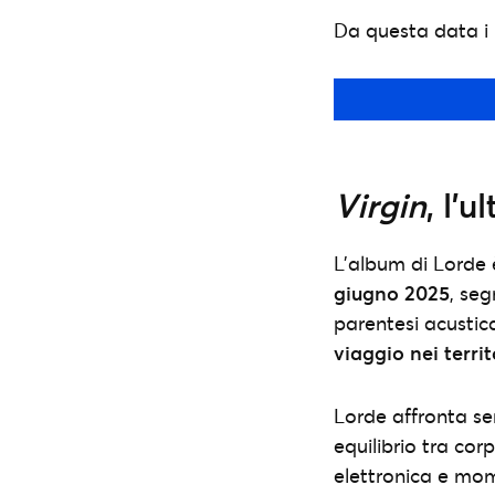
Da questa data i bi
Virgin
, l’
L’album di Lorde 
giugno 2025
, seg
parentesi acustic
viaggio nei territ
Lorde affronta senz
equilibrio tra co
elettronica e mome