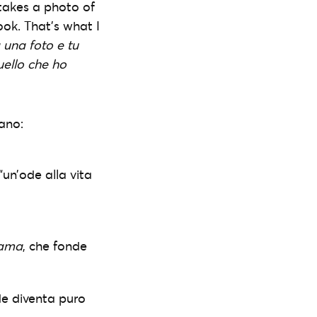
takes a photo of
look. That’s what I
 una foto e tu
uello che ho
cano:
un’ode alla vita
ama
, che fonde
de diventa puro