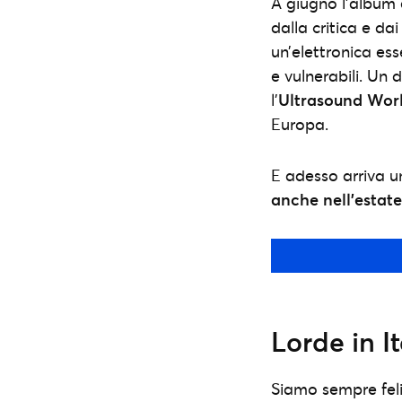
A giugno l’album 
dalla critica e da
un’elettronica es
e vulnerabili. Un 
l’
Ultrasound Wor
Europa.
E adesso arriva un
anche nell’estat
Lorde in It
Siamo sempre feli