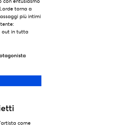
to con entusiasmo
 Lorde torna a
assaggi più intimi
otente:
 out in tutta
rotagonista
etti
n’artista come