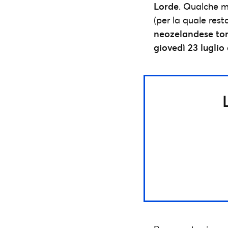
Lorde
. Qualche m
(per la quale res
neozelandese tor
giovedì 23 lugl