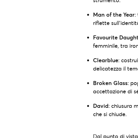
strumento.
Man of the Year
:
riflette sull’identi
Favourite Daugh
femminile, tra iro
Clearblue
: costr
delicatezza il tem
Broken Glass
: po
accettazione di sé
David
: chiusura 
che si chiude.
Dal punto di vist