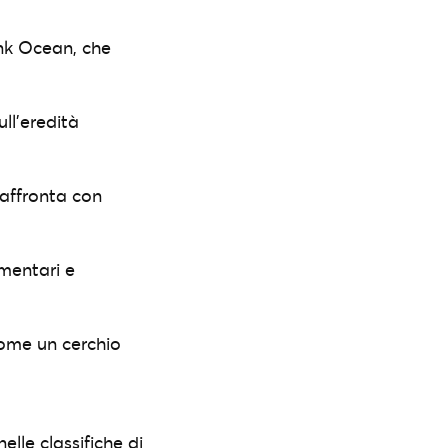
ank Ocean, che
ll’eredità
 affronta con
imentari e
come un cerchio
elle classifiche di