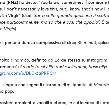
nd (RNZ)
ha detto: “You know, sometimes if someone 
e, I don’t necessarily love this, but I know that’s how I 
ith Virgin” (cioè:
Sai, a volte quando qualcuno ti scatta
ace particolarmente, ma so che è così che appaio”. È q
n Virgin
).
ni
, per una durata complessiva di circa 35 minuti, spic
molto dinamico, definito da Lorde stessa su instagram “
apamento” (
An ode to city life and excitement, basically
).
tagram.com/p/DLDktaPRRC1/
 il singolo che segna il ritorno ai ritmi ipnotici di
Melodr
so pop.
mosfere ambient e vocalità eteree, in cui la voce di Lor