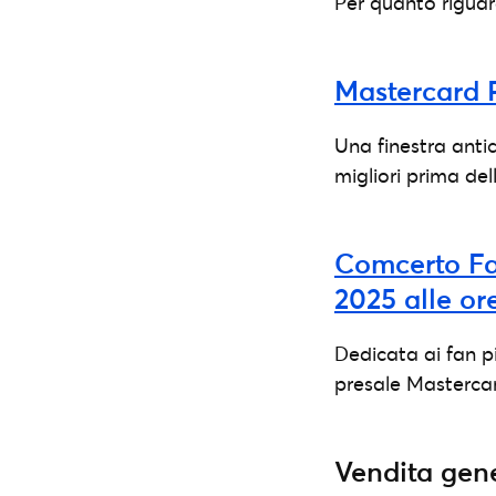
Per quanto riguard
Mastercard P
Una finestra antic
migliori prima del
Comcerto Fam
2025 alle or
Dedicata ai fan pi
presale Masterca
Vendita gene