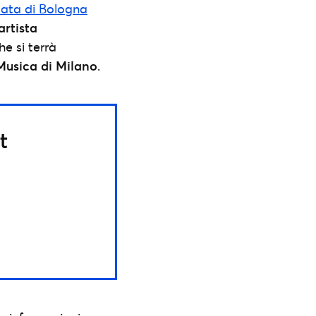
ata di Bologna
’artista
e si terrà
Musica di Milano
.
t