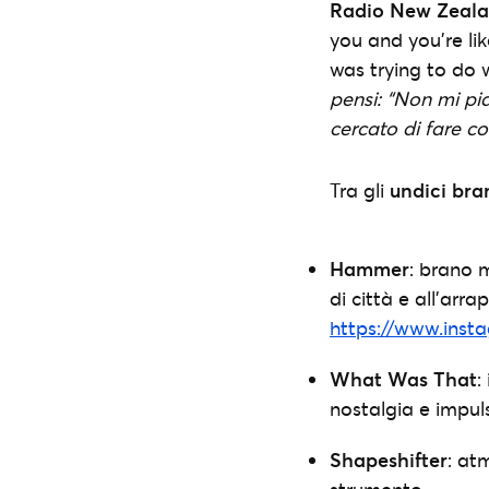
Radio New Zeala
you and you’re lik
was trying to do w
pensi: “Non mi pi
cercato di fare co
Tra gli
undici bra
Hammer
: brano 
di città e all’arr
https://www.ins
What Was That
:
nostalgia e impul
Shapeshifter
: at