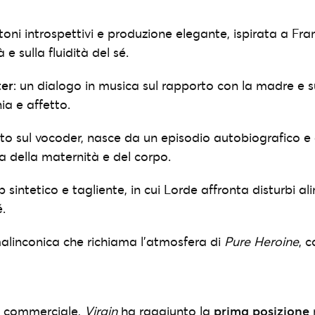
 toni introspettivi e produzione elegante, ispirata a Fr
tà e sulla fluidità del sé.
ter
: un dialogo in musica sul rapporto con la madre e su
nia e affetto.
uito sul vocoder, nasce da un episodio autobiografico e
a della maternità e del corpo.
p sintetico e tagliente, in cui Lorde affronta disturbi al
.
malinconica che richiama l’atmosfera di
Pure Heroine
, 
a commerciale,
Virgin
ha raggiunto la
prima posizione
n