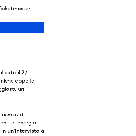
 Ticketmaster.
icato il
27
roniche dopo la
aggioso,
un
 ricerca di
enti di energia
m
in un’intervista a