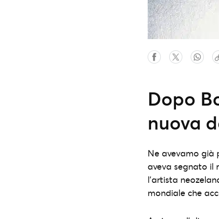
Dopo Bo
nuova da
Ne avevamo già p
aveva segnato il r
l’artista neozela
mondiale che acco