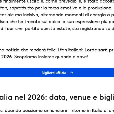
è finalmente uscito e, come prevedibile, è stato accol
i fan, soprattutto per la forza emotiva e la produzione.
senziale ma incisiva, alternando momenti di energia a p
disco che ha trovato sul palco la sua espressione più p
ld Tour
che, partito questa estate, sta registrando sold
a notizia che renderà felici i fan italiani:
Lorde sarà p
e 2026
. Scopriamo insieme quando e dove!
Biglietti ufficiali
alia nel 2026: data, venue e bigli
ci quando possiamo annunciare il ritorno in Italia di u