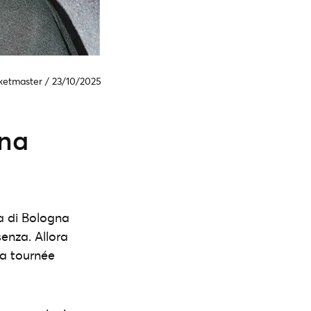
ketmaster
/
23/10/2025
una
a di Bologna
senza. Allora
la tournée