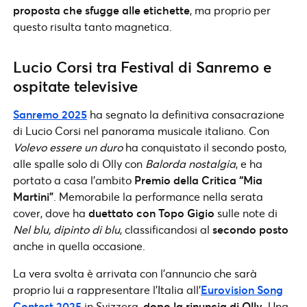
proposta che sfugge alle etichette
, ma proprio per
questo risulta tanto magnetica.
Lucio Corsi tra Festival di Sanremo e
ospitate televisive
Sanremo 2025
ha segnato la definitiva consacrazione
di Lucio Corsi nel panorama musicale italiano. Con
Volevo essere un duro
ha conquistato il secondo posto,
alle spalle solo di Olly con
Balorda nostalgia
, e ha
portato a casa l’ambito
Premio della Critica “Mia
Martini”
. Memorabile la performance nella serata
cover, dove ha
duettato con Topo Gigio
sulle note di
Nel blu, dipinto di blu
, classificandosi al
secondo posto
anche in quella occasione.
La vera svolta è arrivata con l’annuncio che sarà
proprio lui a rappresentare l’Italia all’
Eurovision Song
Contest 2025
in Svizzera,
dopo la rinuncia di Olly
. Una