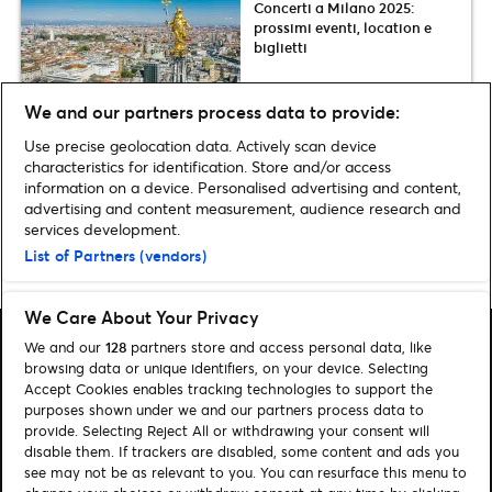
Concerti a Milano 2025:
prossimi eventi, location e
biglietti
We and our partners process data to provide:
Canzoni Sanremo 2025: di che
parlano i testi dei 29 big in
Use precise geolocation data. Actively scan device
gara
characteristics for identification. Store and/or access
information on a device. Personalised advertising and content,
advertising and content measurement, audience research and
services development.
List of Partners (vendors)
Pagina iniziale
»
Musica
»
Lucio Corsi: annunciate tre nuove date nel 2025!
We Care About Your Privacy
We and our
128
partners store and access personal data, like
browsing data or unique identifiers, on your device. Selecting
Accept Cookies enables tracking technologies to support the
purposes shown under we and our partners process data to
Cerca
provide. Selecting Reject All or withdrawing your consent will
disable them. If trackers are disabled, some content and ads you
Gestione dei cookies
see may not be as relevant to you. You can resurface this menu to