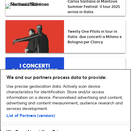
Carlos Santana al Mantova
Summer Festival: il tour 2025
arriva in Italia
Twenty One Pilots in tour in
Italia: due concerti a Milano e
Bologna per Clancy
I concerti da non perdere nel
2025 in Italia
We and our partners process data to provide:
Use precise geolocation data. Actively scan device
characteristics for identification. Store and/or access
information on a device. Personalised advertising and content,
advertising and content measurement, audience research and
services development.
Pagina iniziale
»
Musica
»
Greta Van Fleet: annunciato il ritorno in Italia,
List of Partners (vendors)
dopo il concerto a Casalecchio di Reno nuova data a Mantova