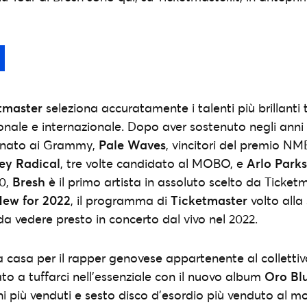
tmaster
seleziona accuratamente i talenti più brillanti 
nale e internazionale. Dopo aver sostenuto negli anni a
inato ai Grammy,
Pale Waves
, vincitori del premio N
ey Radical
, tre volte candidato al MOBO, e
Arlo Parks
20,
Bresh
è il primo artista in assoluto scelto da Ticket
ew for 2022
, il programma di
Ticketmaster
volto alla
da vedere presto in concerto dal vivo nel 2022.
 casa per il rapper genovese appartenente al colletti
to a tuffarci nell’essenziale con il nuovo album
Oro Bl
chi più venduti e sesto disco d’esordio più venduto al m