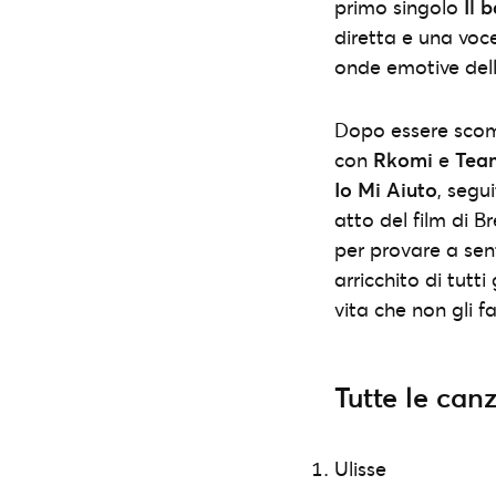
primo singolo
Il 
diretta e una vo
onde emotive del
Dopo essere scomp
con
Rkomi
e
Tea
Io Mi Aiuto
, segu
atto del film di 
per provare a senti
arricchito di tutt
vita che non gli 
Tutte le can
Ulisse