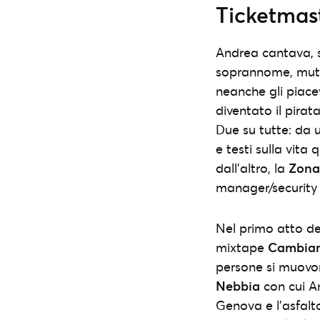
Ticketmas
Andrea cantava, se
soprannome, mu
neanche gli piace
diventato il pirat
Due su tutte: da 
e testi sulla vit
dall’altro, la
Zon
manager/securit
Nel primo atto del
mixtape
Cambia
persone si muovon
Nebbia
con cui A
Genova e l’asfalto