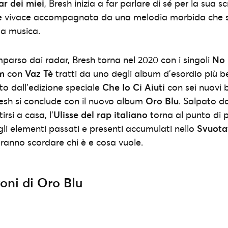
bar dei miei
, Bresh inizia a far parlare di sé per la sua s
ce vivace accompagnata da una melodia morbida che si
la musica.
arso dai radar, Bresh torna nel 2020 con i singoli
No 
m
con
Vaz Tè
tratti da uno degli album d’esordio più be
ito dall’edizione speciale
Che Io Ci Aiuti
con sei nuovi b
Bresh si conclude con il nuovo album
Oro Blu
. Salpato d
rsi a casa, l’
Ulisse del rap italiano
torna al punto di 
i gli elementi passati e presenti accumulati nello
Svuota
faranno scordare chi è e cosa vuole.
zoni di Oro Blu