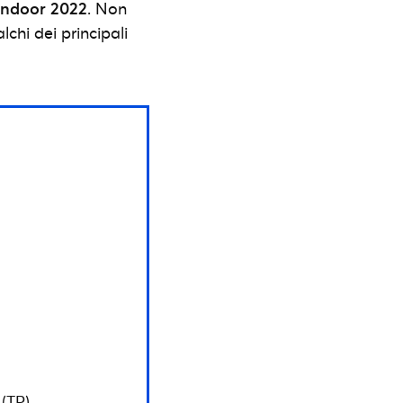
 indoor 2022
. Non
chi dei principali
(TP)