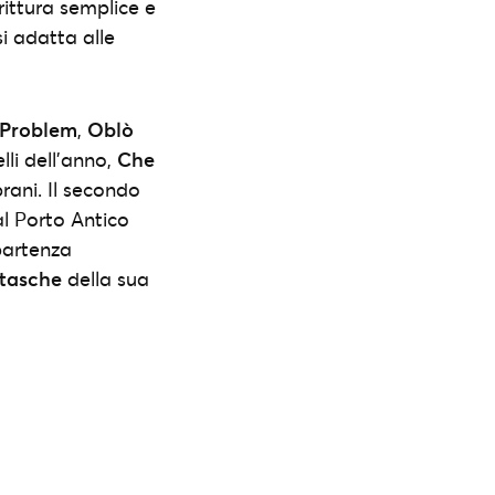
crittura semplice e
 adatta alle
Problem
,
Oblò
lli dell’anno,
Che
rani. Il secondo
al Porto Antico
partenza
tasche
della sua