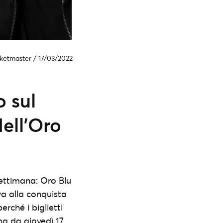
cketmaster
/
17/03/2022
o sul
dell’Oro
 settimana: Oro Blu
va alla conquista
erché i biglietti
ima da giovedì 17