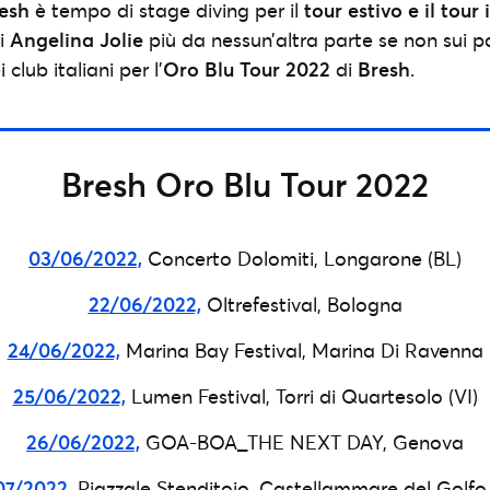
esh
è tempo di stage diving per il
tour estivo e il tour
di
Angelina Jolie
più da nessun’altra parte se non sui pal
i club italiani per l’
Oro Blu Tour 2022
di
Bresh
.
Bresh Oro Blu Tour 2022
03/06/2022,
Concerto Dolomiti, Longarone (BL)
22/06/2022,
Oltrefestival, Bologna
24/06/2022,
Marina Bay Festival, Marina Di Ravenna
25/06/2022,
Lumen Festival, Torri di Quartesolo (VI)
26/06/2022,
GOA-BOA_THE NEXT DAY, Genova
07/2022,
Piazzale Stenditoio, Castellammare del Golfo 