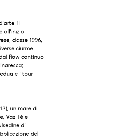
arte: il
 all’inizio
ese, classe 1996,
iverse ciurme.
dal flow continuo
inaresca;
Tedua
e i tour
13), un mare di
e
,
Vaz Tè
e
alsedine di
ubblicazione del