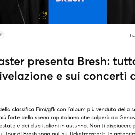
Ti
ster presenta Bresh: tutt
ivelazione e sui concerti 
 della classifica Fimi/gfk con l’album più venduto della
a più forte della scena rap italiana che salperà da Geno
estate e dei club italiani in autunno. Non ti dispiacere p
 Blu Tour di Bresh sono qui, su Ticketmaster.it, in antepr