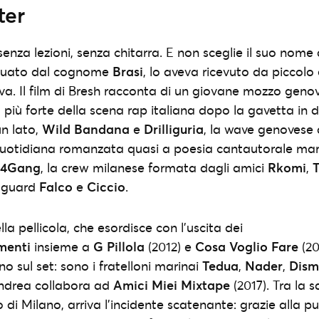
ter
nza lezioni, senza chitarra. E non sceglie il suo nome d’
tuato dal cognome
Brasi
, lo aveva ricevuto da piccolo e
va. Il film di Bresh racconta di un giovane mozzo genov
a più forte della scena rap italiana dopo la gavetta in d
un lato,
Wild Bandana
e
Drilliguria
, la wave genovese 
a quotidiana romanzata quasi a poesia cantautorale mar
a4Gang
, la crew milanese formata dagli amici
Rkomi
,
y guard
Falco
e
Ciccio
.
la pellicola, che esordisce con l’uscita dei
menti
insieme a
G Pillola
(2012) e
Cosa Voglio Fare
(20
o sul set: sono i fratelloni marinai
Tedua
,
Nader
,
Dism
ndrea collabora ad
Amici Miei Mixtape
(2017). Tra la s
 di Milano, arriva l’incidente scatenante: grazie alla p