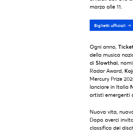
marzo alle 11.
Biglietti ufficiali
Ogni anno,
Ticke
della musica nazio
di
Slowthai
, nom
Radar Award,
Koj
Mercury Prize 20
lanciare in Italia
N
artisti emergenti 
Nuova vita, nuova
Dopo averci invita
classifica dei dis