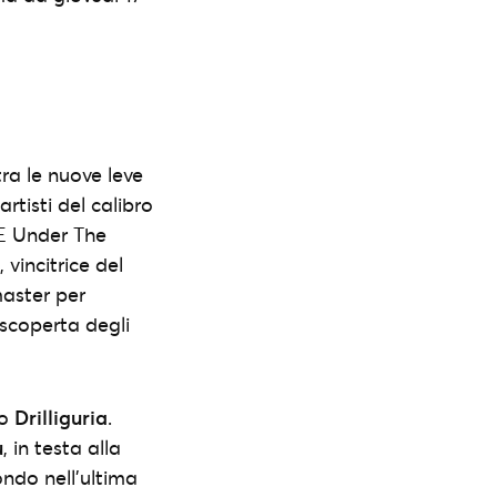
tra le nuove leve
rtisti del calibro
ME Under The
, vincitrice del
master per
 scoperta degli
vo
Drilliguria
.
u
, in testa alla
ondo nell’ultima