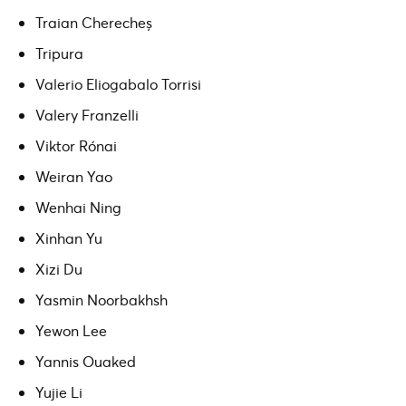
Traian Cherecheș
Tripura
Valerio Eliogabalo Torrisi
Valery Franzelli
Viktor Rónai
Weiran Yao
Wenhai Ning
Xinhan Yu
Xizi Du
Yasmin Noorbakhsh
Yewon Lee
Yannis Ouaked
Yujie Li