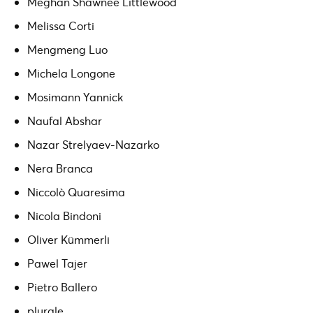
Meghan Shawnee Littlewood
Melissa Corti
Mengmeng Luo
Michela Longone
Mosimann Yannick
Naufal Abshar
Nazar Strelyaev-Nazarko
Nera Branca
Niccolò Quaresima
Nicola Bindoni
Oliver Kümmerli
Pawel Tajer
Pietro Ballero
plurale