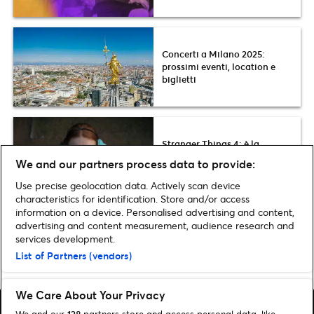
Concerti a Milano 2025:
prossimi eventi, location e
biglietti
Stranger Things 4: è la
colonna sonora l’arma più
We and our partners process data to provide:
potente della serie
Use precise geolocation data. Actively scan device
characteristics for identification. Store and/or access
information on a device. Personalised advertising and content,
advertising and content measurement, audience research and
services development.
Pagina iniziale
»
Arte & Teatro
»
ReA! Art Fair: per la quarta edizione
List of Partners (vendors)
appuntamento a Milano dal 12 al 15 ottobre 2023 alla Fabbrica del Vapore
We Care About Your Privacy