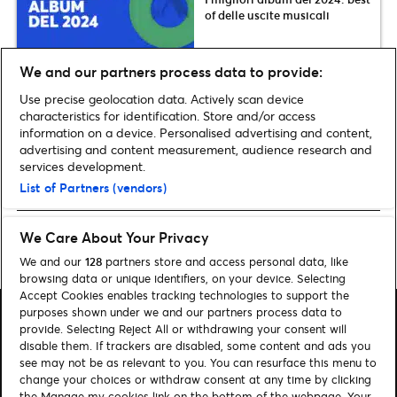
of delle uscite musicali
We and our partners process data to provide:
Use precise geolocation data. Actively scan device
Musica e sostenibilità: le
characteristics for identification. Store and/or access
iniziative per l’ambiente nel
information on a device. Personalised advertising and content,
mondo della musica dal vivo
advertising and content measurement, audience research and
services development.
List of Partners (vendors)
We Care About Your Privacy
Pagina iniziale
»
Musica
»
Cavetown: il nuovo album Worm Food in
concerto a Milano e l’esclusiva intervista Ticketmaster
We and our
128
partners store and access personal data, like
browsing data or unique identifiers, on your device. Selecting
Accept Cookies enables tracking technologies to support the
purposes shown under we and our partners process data to
provide. Selecting Reject All or withdrawing your consent will
disable them. If trackers are disabled, some content and ads you
see may not be as relevant to you. You can resurface this menu to
change your choices or withdraw consent at any time by clicking
Cerca
the Manage my cookies link on the bottom of the webpage. Your