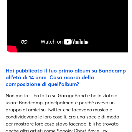
Hai pubblicato il tuo primo album su Bandcamp
all’età di 14 anni. Cosa ricordi della
composizione di quell’album?
Non molto. L’ho fatto su GarageBand e ho iniziato a
usare Bandcamp, principalmente perché avevo un
gruppo di amici su Twitter che facevano musica e
condividevano le loro cose lì. Era una specie di modo
per mostrare loro cosa stavo facendo. E lì ho trovato
anche altri artisti come Spooky Ghost Boy e Fox