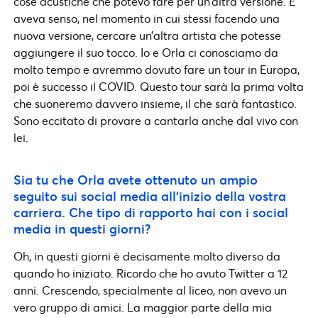
cose acustiche che potevo fare per un’altra versione. E
aveva senso, nel momento in cui stessi facendo una
nuova versione, cercare un’altra artista che potesse
aggiungere il suo tocco. Io e Orla ci conosciamo da
molto tempo e avremmo dovuto fare un tour in Europa,
poi è successo il COVID. Questo tour sarà la prima volta
che suoneremo davvero insieme, il che sarà fantastico.
Sono eccitato di provare a cantarla anche dal vivo con
lei.
Sia tu che Orla avete ottenuto un ampio
seguito sui social media all’inizio della vostra
carriera. Che tipo di rapporto hai con i social
media in questi giorni?
Oh, in questi giorni è decisamente molto diverso da
quando ho iniziato. Ricordo che ho avuto Twitter a 12
anni. Crescendo, specialmente al liceo, non avevo un
vero gruppo di amici. La maggior parte della mia