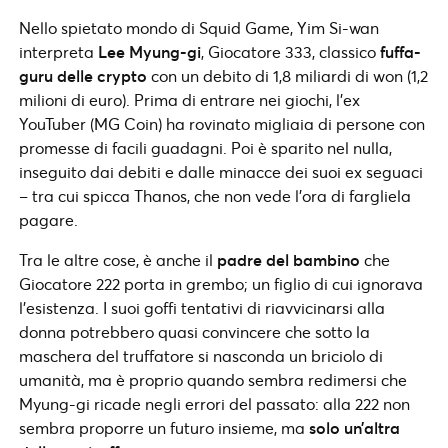
Nello spietato mondo di Squid Game, Yim Si-wan
interpreta
Lee Myung-gi
, Giocatore 333, classico
fuffa-
guru delle crypto
con un debito di 1,8 miliardi di won (1,2
milioni di euro). Prima di entrare nei giochi, l’ex
YouTuber (MG Coin) ha rovinato migliaia di persone con
promesse di facili guadagni. Poi è sparito nel nulla,
inseguito dai debiti e dalle minacce dei suoi ex seguaci
– tra cui spicca Thanos, che non vede l’ora di fargliela
pagare.
Tra le altre cose, è anche il
padre del bambino
che
Giocatore 222 porta in grembo; un figlio di cui ignorava
l’esistenza. I suoi goffi tentativi di riavvicinarsi alla
donna potrebbero quasi convincere che sotto la
maschera del truffatore si nasconda un briciolo di
umanità, ma è proprio quando sembra redimersi che
Myung-gi ricade negli errori del passato: alla 222 non
sembra proporre un futuro insieme, ma
solo un’altra