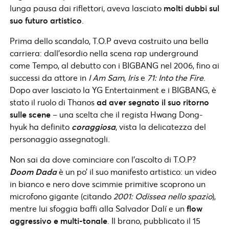
lunga pausa dai riflettori, aveva lasciato
molti dubbi sul
suo futuro artistico
.
Prima dello scandalo, T.O.P aveva costruito una bella
carriera: dall’esordio nella scena rap underground
come Tempo, al debutto con i BIGBANG nel 2006, fino ai
successi da attore in
I Am Sam
,
Iris
e
71: Into the Fire
.
Dopo aver lasciato la YG Entertainment e i BIGBANG, è
stato il ruolo di Thanos
ad aver segnato il suo ritorno
sulle scene
– una scelta che il regista Hwang Dong-
hyuk ha definito
coraggiosa
, vista la delicatezza del
personaggio assegnatogli.
Non sai da dove cominciare con l’ascolto di T.O.P?
Doom Dada
è un po’ il suo manifesto artistico: un video
in bianco e nero dove scimmie primitive scoprono un
microfono gigante (citando
2001: Odissea nello spazio
),
mentre lui sfoggia baffi alla Salvador Dalí e un
flow
aggressivo e multi-tonale
. Il brano, pubblicato il 15