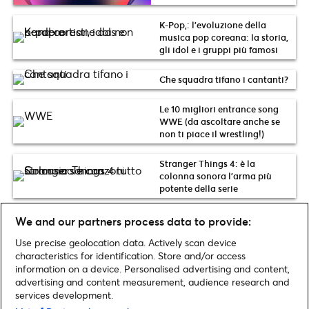
K-Pop,: l’evoluzione della
musica pop coreana: la storia,
gli idol e i gruppi più famosi
Che squadra tifano i cantanti?
Le 10 migliori entrance song
WWE (da ascoltare anche se
non ti piace il wrestling!)
Stranger Things 4: è la
colonna sonora l’arma più
potente della serie
Cos’è l’autotune, come
We and our partners process data to provide:
funziona e chi lo usa tra i
Use precise geolocation data. Actively scan device
cantanti italiani e stranieri
characteristics for identification. Store and/or access
information on a device. Personalised advertising and content,
advertising and content measurement, audience research and
services development.
Pagina iniziale
»
Musica
»
Cast di Squid Game: chi sono i cantanti coreani