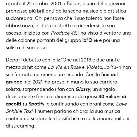
ri, nata il 22 ottobre 2001 a Busan, è una delle giovani
promesse più brillanti della scena musicale e artistica
sudcoreana. Chi pensava che il suo talento non fosse
abbastanza, è stato costretto a ricredersi: la sua
ascesa, iniziata con
Produce 48
, l’ha vista diventare una
delle colonne portanti del gruppo
Iz*One
e poi una
solista di successo.
Dopo il debutto con le Iz*One nel 2018 e due anni e
mezzo di hit come
La Vie en Rose
e
Violeta
, Jo Yu-ri non
si è fermata nemmeno un secondo. Con la
fine del
gruppo
, nel 2021, ha preso in mano la sua carriera
solista, sorprendendo i fan con
Glassy
, un singolo
decisamente fresco e dinamico, da quasi
30 milioni di
ascolti su Spotify
, e continuando con brani come
Love
Shhh!
e
Taxi
. I numeri parlano chiaro: la sua musica
continua a scalare le classifiche e a collezionare milioni
di streaming.