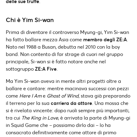
delle sue truffe
.
Chi è Yim Si-wan
Prima di diventare il controverso Myung-gi, Yim Si-wan
ha fatto ballare mezza Asia come
membro degli ZE:A
.
Nato nel 1988 a Busan, debutta nel 2010 con la boy
band. Non contento di far strage di cuori nel gruppo
principale, Si-wan si è fatto notare anche nel
sottogruppo
ZE:A Five
.
Ma Yim Si-wan aveva in mente altri progetti oltre a
ballare e cantare: mentre macinava successi con pezzi
come
Here I Am
e
Ghost of Wind
, stava già preparando
il terreno per la sua
carriera da attore
. Una mossa che
si è rivelata vincente: dopo ruoli sempre più importanti,
tra cui
The King in Love
, è arrivata la parte di Myung-gi
in Squid Game che – possiamo dirlo dai – lo ha
consacrato definitivamente come attore di primo