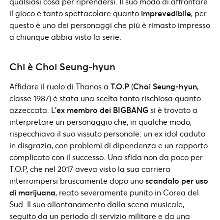
qualsiasi cosa per riprendersi. Il suo modo di affrontare
il gioco è tanto spettacolare quanto
imprevedibile
, per
questo è uno dei personaggi che più è rimasto impresso
a chiunque abbia visto la serie.
Chi è Choi Seung-hyun
Affidare il ruolo di Thanos a
T.O.P
(
Choi Seung-hyun
,
classe 1987) è stata una scelta tanto rischiosa quanto
azzeccata. L’
ex membro dei BIGBANG
si è trovato a
interpretare un personaggio che, in qualche modo,
rispecchiava il suo vissuto personale: un ex idol caduto
in disgrazia, con problemi di dipendenza e un rapporto
complicato con il successo. Una sfida non da poco per
T.O.P, che nel 2017 aveva visto la sua carriera
interrompersi bruscamente dopo uno
scandalo per uso
di marijuana
, reato severamente punito in Corea del
Sud. Il suo allontanamento dalla scena musicale,
seguito da un periodo di servizio militare e da una