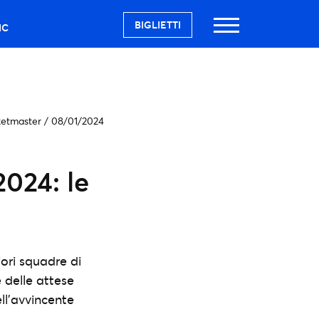
BIGLIETTI
IC
ketmaster
/
08/01/2024
024: le
iori squadre di
e delle attese
ell’avvincente