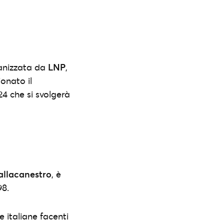
anizzata da
LNP
,
onato il
4 che si svolgerà
allacanestro
, è
98.
 italiane facenti