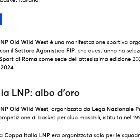
LNP Old Wild West
è una manifestazione sportiva org
con il
Settore Agonistico FIP
, che quest’anno ha selezi
 Sport
di
Roma
come sede dell’attesissima edizione 202
o 2024
.
ia LNP: albo d’oro
LNP Old Wild West
, organizzata da
Lega Nazionale P
mpetizione di basket per club maschili, istituita nel 19
la
Coppa Italia LNP
era organizzata solo per le squadre