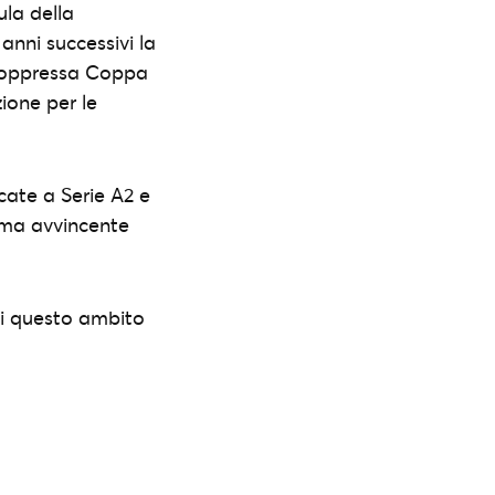
ula della
 anni successivi la
a soppressa Coppa
ione per le
cate a Serie A2 e
 ma avvincente
rsi questo ambito