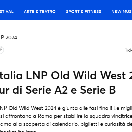
STIVAL
ARTE & TEATRO
SPORT & FITNESS
NEW MUS
Tic
talia LNP Old Wild West 2
ur di Serie A2 e Serie B
P Old Wild West 2024 è giunta alle fasi finali! Le migl
 si affrontano a Roma per stabilire la squadra vincitric
diamo alla scoperta di calendario, biglietti e curiosità d
basket italiano.