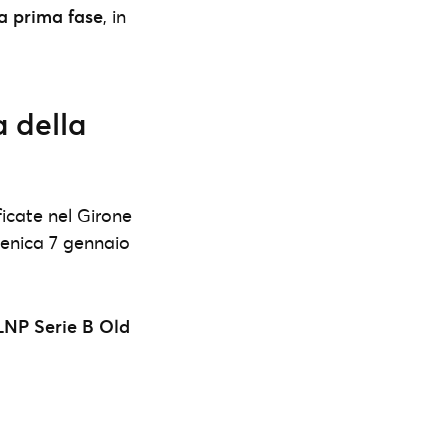
la prima fase
, in
a della
ficate nel Girone
enica 7 gennaio
LNP Serie B Old