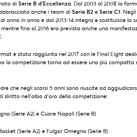
nato di
Serie B d’Eccellenza
. Dal 2003 al 2008 la form
abbracciato anche i team di
Serie B2
e
Serie C1
. Negli
 di anno in anno e dal 2013-14 integra e sostituisce l
, mentre fino al 2016 era prevista anche una manifestaz
.
ormat è stata raggiunta nel 2017 con le Final Eight dedi
nno la competizione torna ad essere una più compatta
adre che negli scorsi 5 anni sono riuscite ad aggiudica
i diritto nell’albo d’oro della competizione:
ogna (Serie A2) e Cuore Napoli (Serie B)
asket (Serie A2) e Fulgor Omegna (Serie B)