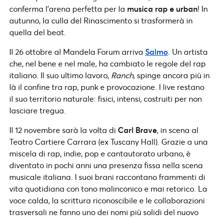
conferma l’arena perfetta per la
musica rap e urban
! In
autunno, la culla del Rinascimento si trasformerà in
quella del beat.
Il 26 ottobre al Mandela Forum arriva
Salmo
. Un artista
che, nel bene e nel male, ha cambiato le regole del rap
italiano. Il suo ultimo lavoro,
Ranch
, spinge ancora più in
là il confine tra rap, punk e provocazione. I live restano
il suo territorio naturale: fisici, intensi, costruiti per non
lasciare tregua.
Il 12 novembre sarà la volta di
Carl Brave
, in scena al
Teatro Cartiere Carrara (ex Tuscany Hall). Grazie a una
miscela di rap, indie, pop e cantautorato urbano, è
diventato in pochi anni una presenza fissa nella scena
musicale italiana. I suoi brani raccontano frammenti di
vita quotidiana con tono malinconico e mai retorico. La
voce calda, la scrittura riconoscibile e le collaborazioni
trasversali ne fanno uno dei nomi più solidi del nuovo