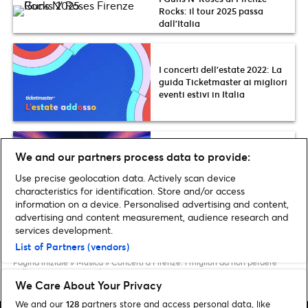
Rocks: il tour 2025 passa
dall’Italia
I concerti dell’estate 2022: La
guida Ticketmaster ai migliori
eventi estivi in Italia
Festival di Sanremo 2024:
We and our partners process data to provide:
anticipazioni su date,
cantanti, canzoni, conduttori e
Use precise geolocation data. Actively scan device
ospiti
characteristics for identification. Store and/or access
information on a device. Personalised advertising and content,
advertising and content measurement, audience research and
services development.
List of Partners (vendors)
Pagina iniziale
»
Musica
»
Concerti a Firenze: i migliori da non perdere
nella seconda metà del 2025
We Care About Your Privacy
We and our
128
partners store and access personal data, like