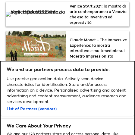
Venice StArt 2021: la mostra di
arte contemporanea a Venezia
che esalta inventiva ed
espressività
Claude Monet – The Immersive
Experience: la mostra
interattiva e multimediale sul
Maestro impressionista
We and our partners process data to provide:
Use precise geolocation data. Actively scan device
Scopri più news
characteristics for identification. Store and/or access
information on a device. Personalised advertising and content,
advertising and content measurement, audience research and
services development.
List of Partners (vendors)
Pagina iniziale
»
Tempo Libero
»
Pagina 2
We Care About Your Privacy
We and our
128
partners store and access personal data, like